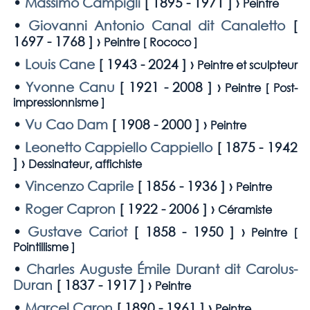
•
Massimo Campigli
[
1895 - 1971
] ›
Peintre
•
Giovanni Antonio Canal dit Canaletto
[
1697 - 1768
] ›
Peintre [
Rococo
]
•
Louis Cane
[
1943 - 2024
] ›
Peintre et sculpteur
•
Yvonne Canu
[
1921 - 2008
] ›
Peintre [
Post-
impressionnisme
]
•
Vu Cao Dam
[
1908 - 2000
] ›
Peintre
•
Leonetto Cappiello Cappiello
[
1875 - 1942
] ›
Dessinateur, affichiste
•
Vincenzo Caprile
[
1856 - 1936
] ›
Peintre
•
Roger Capron
[
1922 - 2006
] ›
Céramiste
•
Gustave Cariot
[
1858 - 1950
] ›
Peintre [
Pointillisme
]
•
Charles Auguste Émile Durant dit Carolus-
Duran
[
1837 - 1917
] ›
Peintre
•
Marcel Caron
[
1890 - 1961
] ›
Peintre