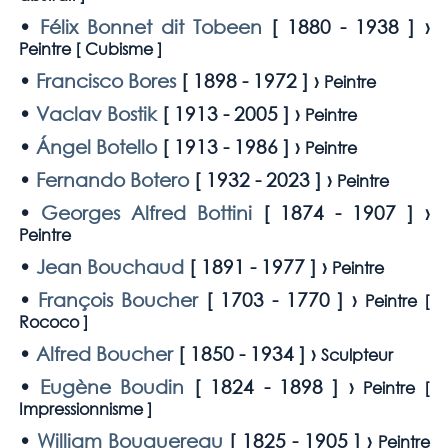
•
Félix Bonnet dit Tobeen
[
1880 - 1938
] ›
Peintre [
Cubisme
]
•
Francisco Bores
[
1898 - 1972
] ›
Peintre
•
Vaclav Bostik
[
1913 - 2005
] ›
Peintre
•
Ángel Botello
[
1913 - 1986
] ›
Peintre
•
Fernando Botero
[
1932 - 2023
] ›
Peintre
•
Georges Alfred Bottini
[
1874 - 1907
] ›
Peintre
•
Jean Bouchaud
[
1891 - 1977
] ›
Peintre
•
François Boucher
[
1703 - 1770
] ›
Peintre [
Rococo
]
•
Alfred Boucher
[
1850 - 1934
] ›
Sculpteur
•
Eugène Boudin
[
1824 - 1898
] ›
Peintre [
Impressionnisme
]
•
William Bouguereau
[
1825 - 1905
] ›
Peintre