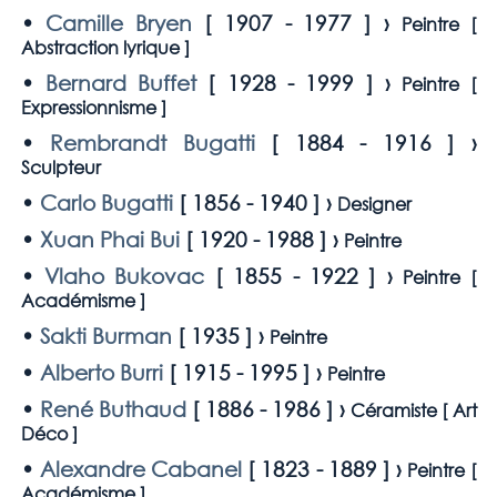
•
Camille Bryen
[
1907 - 1977
] ›
Peintre [
Abstraction lyrique
]
•
Bernard Buffet
[
1928 - 1999
] ›
Peintre [
Expressionnisme
]
•
Rembrandt Bugatti
[
1884 - 1916
] ›
Sculpteur
•
Carlo Bugatti
[
1856 - 1940
] ›
Designer
•
Xuan Phai Bui
[
1920 - 1988
] ›
Peintre
•
Vlaho Bukovac
[
1855 - 1922
] ›
Peintre [
Académisme
]
•
Sakti Burman
[
1935
] ›
Peintre
•
Alberto Burri
[
1915 - 1995
] ›
Peintre
•
René Buthaud
[
1886 - 1986
] ›
Céramiste [
Art
Déco
]
•
Alexandre Cabanel
[
1823 - 1889
] ›
Peintre [
Académisme
]