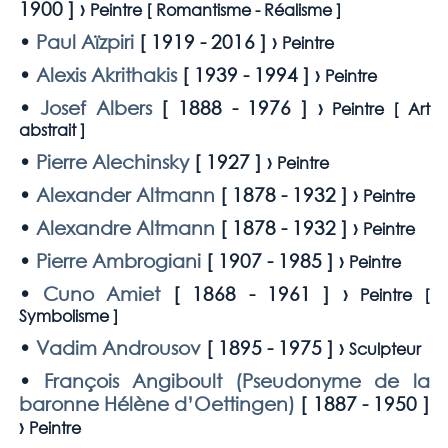
1900
] ›
Peintre [
Romantisme - Réalisme
]
•
Paul Aïzpiri
[
1919 - 2016
] ›
Peintre
•
Alexis Akrithakis
[
1939 - 1994
] ›
Peintre
•
Josef Albers
[
1888 - 1976
] ›
Peintre [
Art
abstrait
]
•
Pierre Alechinsky
[
1927
] ›
Peintre
•
Alexander Altmann
[
1878 - 1932
] ›
Peintre
•
Alexandre Altmann
[
1878 - 1932
] ›
Peintre
•
Pierre Ambrogiani
[
1907 - 1985
] ›
Peintre
•
Cuno Amiet
[
1868 - 1961
] ›
Peintre [
Symbolisme
]
•
Vadim Androusov
[
1895 - 1975
] ›
Sculpteur
•
François Angiboult (Pseudonyme de la
baronne Hélène d’Oettingen)
[
1887 - 1950
]
›
Peintre