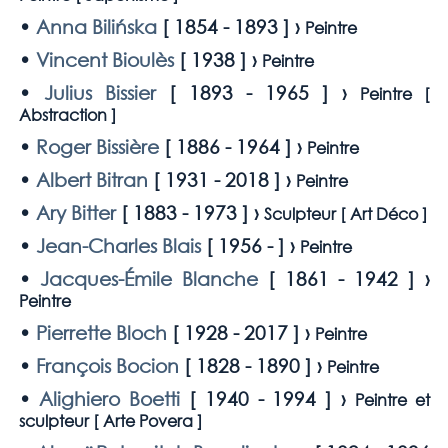
•
Anna Bilińska
[
1854 - 1893
] ›
Peintre
•
Vincent Bioulès
[
1938
] ›
Peintre
•
Julius Bissier
[
1893 - 1965
] ›
Peintre [
Abstraction
]
•
Roger Bissière
[
1886 - 1964
] ›
Peintre
•
Albert Bitran
[
1931 - 2018
] ›
Peintre
•
Ary Bitter
[
1883 - 1973
] ›
Sculpteur [
Art Déco
]
•
Jean-Charles Blais
[
1956 -
] ›
Peintre
•
Jacques-Émile Blanche
[
1861 - 1942
] ›
Peintre
•
Pierrette Bloch
[
1928 - 2017
] ›
Peintre
•
François Bocion
[
1828 - 1890
] ›
Peintre
•
Alighiero Boetti
[
1940 - 1994
] ›
Peintre et
sculpteur [
Arte Povera
]