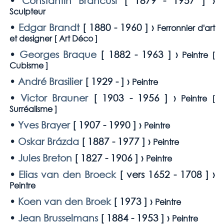
•
Constantin Brancusi
[
1879 - 1957
] ›
Sculpteur
•
Edgar Brandt
[
1880 - 1960
] ›
Ferronnier d'art
et designer [
Art Déco
]
•
Georges Braque
[
1882 - 1963
] ›
Peintre [
Cubisme
]
•
André Brasilier
[
1929 -
] ›
Peintre
•
Victor Brauner
[
1903 - 1956
] ›
Peintre [
Surréalisme
]
•
Yves Brayer
[
1907 - 1990
] ›
Peintre
•
Oskar Brázda
[
1887 - 1977
] ›
Peintre
•
Jules Breton
[
1827 - 1906
] ›
Peintre
•
Elias van den Broeck
[
vers 1652 - 1708
] ›
Peintre
•
Koen van den Broek
[
1973
] ›
Peintre
•
Jean Brusselmans
[
1884 - 1953
] ›
Peintre