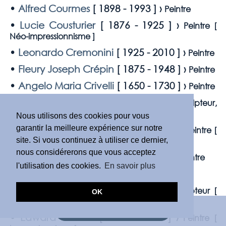
•
Alfred Courmes
[
1898 - 1993
] ›
Peintre
•
Lucie Cousturier
[
1876 - 1925
] ›
Peintre [
Néo-impressionnisme
]
•
Leonardo Cremonini
[
1925 - 2010
] ›
Peintre
•
Fleury Joseph Crépin
[
1875 - 1948
] ›
Peintre
•
Angelo Maria Crivelli
[
1650 - 1730
] ›
Peintre
•
Henry Cros
[
1840 - 1907
] ›
Sculpteur,
dessinateur et peintre
Nous utilisons des cookies pour vous
•
Henri-Edmond Cross
[
1856 - 1910
] ›
garantir la meilleure expérience sur notre
Peintre [
Pointillisme
]
site. Si vous continuez à utiliser ce dernier,
nous considérerons que vous acceptez
•
Jean Joseph Crotti
[
1878 - 1958
] ›
Peintre
l'utilisation des cookies.
En savoir plus
•
William Crozier
[
1930 - 2011
] ›
Peintre
•
Joseph Csaky
[
1888 - 1971
] ›
Sculpteur [
OK
Cubisme
]
DEMANDE D'ESTIMATION
•
Edward Cucuel
[
1875 - 1954
] ›
Peintre [