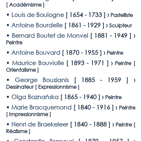
[
Académisme
]
•
Louis de Boulogne
[
1654 - 1733
] ›
Pastelliste
•
Antoine Bourdelle
[
1861 - 1929
] ›
Sculpteur
•
Bernard Boutet de Monvel
[
1881 - 1949
] ›
Peintre
•
Antoine Bouvard
[
1870 - 1955
] ›
Peintre
•
Maurice Bouviolle
[
1893 - 1971
] ›
Peintre [
Orientalisme
]
•
George Bouzianis
[
1885 - 1959
] ›
Dessinateur [
Expressionnisme
]
•
Olga Boznańska
[
1865 - 1940
] ›
Peintre
•
Marie Bracquemond
[
1840 - 1916
] ›
Peintre
[
Impressionnisme
]
•
Henri de Braekeleer
[
1840 - 1888
] ›
Peintre [
Réalisme
]