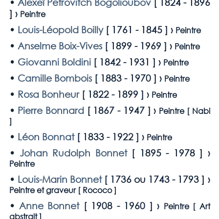
•
Alexeï Petrovitch Bogolioubov
[
1824 - 1896
] ›
Peintre
•
Louis-Léopold Boilly
[
1761 - 1845
] ›
Peintre
•
Anselme Boix-Vives
[
1899 - 1969
] ›
Peintre
•
Giovanni Boldini
[
1842 - 1931
] ›
Peintre
•
Camille Bombois
[
1883 - 1970
] ›
Peintre
•
Rosa Bonheur
[
1822 - 1899
] ›
Peintre
•
Pierre Bonnard
[
1867 - 1947
] ›
Peintre [
Nabi
]
•
Léon Bonnat
[
1833 - 1922
] ›
Peintre
•
Johan Rudolph Bonnet
[
1895 - 1978
] ›
Peintre
•
Louis-Marin Bonnet
[
1736 ou 1743 - 1793
] ›
Peintre et graveur [
Rococo
]
•
Anne Bonnet
[
1908 - 1960
] ›
Peintre [
Art
abstrait
]