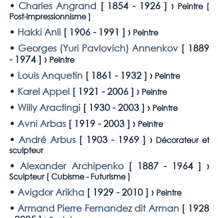
•
Charles Angrand
[
1854 - 1926
] ›
Peintre [
Post-impressionnisme
]
•
Hakki Anli
[
1906 - 1991
] ›
Peintre
•
Georges (Yuri Pavlovich) Annenkov
[
1889
- 1974
] ›
Peintre
•
Louis Anquetin
[
1861 - 1932
] ›
Peintre
•
Karel Appel
[
1921 - 2006
] ›
Peintre
•
Willy Aractingi
[
1930 - 2003
] ›
Peintre
•
Avni Arbas
[
1919 - 2003
] ›
Peintre
•
André Arbus
[
1903 - 1969
] ›
Décorateur et
sculpteur
•
Alexander Archipenko
[
1887 - 1964
] ›
Sculpteur [
Cubisme - Futurisme
]
•
Avigdor Arikha
[
1929 - 2010
] ›
Peintre
•
Armand Pierre Fernandez dit Arman
[
1928