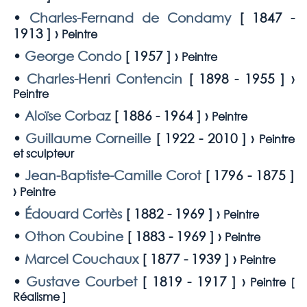
•
Charles-Fernand de Condamy
[
1847 -
1913
] ›
Peintre
•
George Condo
[
1957
] ›
Peintre
•
Charles-Henri Contencin
[
1898 - 1955
] ›
Peintre
•
Aloïse Corbaz
[
1886 - 1964
] ›
Peintre
•
Guillaume Corneille
[
1922 - 2010
] ›
Peintre
et sculpteur
•
Jean-Baptiste-Camille Corot
[
1796 - 1875
]
›
Peintre
•
Édouard Cortès
[
1882 - 1969
] ›
Peintre
•
Othon Coubine
[
1883 - 1969
] ›
Peintre
•
Marcel Couchaux
[
1877 - 1939
] ›
Peintre
•
Gustave Courbet
[
1819 - 1917
] ›
Peintre [
Réalisme
]