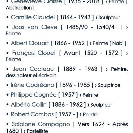
•
Geneviève Claisse
[
1935 - 2018
] ›
Peintre [
Abstraction
]
•
Camille Claudel
[
1864 - 1943
] ›
Sculpteur
•
Joos van Cleve
[
1485/90 - 1540/41
] ›
Peintre
•
Albert Clouart
[
1866 - 1952
] ›
Peintre [
Nabi
]
•
François Clouet
[
Avant 1520 - 1572
] ›
Peintre
•
Jean Cocteau
[
1889 - 1963
] ›
Peintre,
dessinateur et écrivain
•
Irène Codréano
[
1896 - 1985
] ›
Sculptrice
•
Philippe Cognée
[
1957
] ›
Peintre
•
Albéric Collin
[
1886 - 1962
] ›
Sculpteur
•
Robert Combas
[
1957 -
] ›
Peintre
•
Scipione Compagno
[
Vers 1624 - Après
1680
] ›
Pastelliste