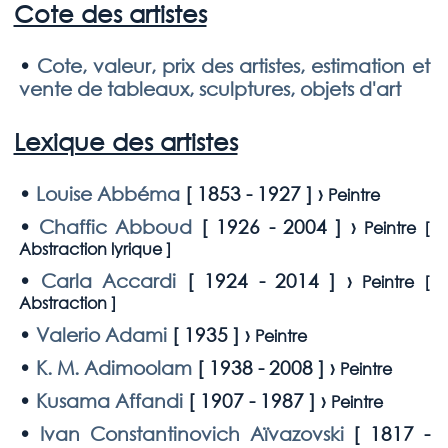
Cote des artistes
•
Cote, valeur, prix des artistes, estimation et
vente de tableaux, sculptures, objets d'art
Lexique des artistes
•
Louise Abbéma
[
1853 - 1927
] ›
Peintre
•
Chaffic Abboud
[
1926 - 2004
] ›
Peintre [
Abstraction lyrique
]
•
Carla Accardi
[
1924 - 2014
] ›
Peintre [
Abstraction
]
•
Valerio Adami
[
1935
] ›
Peintre
•
K. M. Adimoolam
[
1938 - 2008
] ›
Peintre
•
Kusama Affandi
[
1907 - 1987
] ›
Peintre
•
Ivan Constantinovich Aïvazovski
[
1817 -