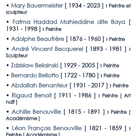
•
Mary Bauermeister
[
1934 - 2023
] ›
Peintre et
sculpteur
•
Fatma Haddad Mahieddine dite Baya
[
1931 - 1998
] ›
Peintre
•
Adolphe Beaufrère
[
1876 - 1960
] ›
Peintre
•
André Vincent Becquerel
[
1893 - 1981
] ›
Sculpteur
•
Zdzislaw Beksinski
[
1929 - 2005
] ›
Peintre
•
Bernardo Bellotto
[
1722 - 1780
] ›
Peintre
•
Abdallah Benanteur
[
1931 - 2017
] ›
Peintre
•
Rigaud Benoit
[
1911 - 1986
] ›
Peintre [
Art
naïf
]
•
Achille Benouville
[
1815 - 1891
] ›
Peintre [
Académisme
]
•
Léon François Benouville
[
1821 - 1859
] ›
Peintre [
Académisme
]