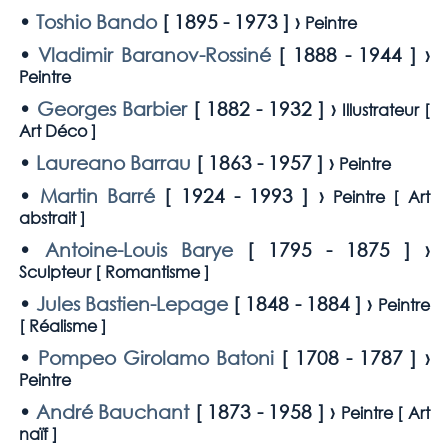
•
Toshio Bando
[
1895 - 1973
] ›
Peintre
•
Vladimir Baranov-Rossiné
[
1888 - 1944
] ›
Peintre
•
Georges Barbier
[
1882 - 1932
] ›
Illustrateur [
Art Déco
]
•
Laureano Barrau
[
1863 - 1957
] ›
Peintre
•
Martin Barré
[
1924 - 1993
] ›
Peintre [
Art
abstrait
]
•
Antoine-Louis Barye
[
1795 - 1875
] ›
Sculpteur [
Romantisme
]
•
Jules Bastien-Lepage
[
1848 - 1884
] ›
Peintre
[
Réalisme
]
•
Pompeo Girolamo Batoni
[
1708 - 1787
] ›
Peintre
•
André Bauchant
[
1873 - 1958
] ›
Peintre [
Art
naïf
]