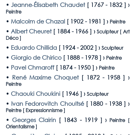
•
Jeanne‑Élisabeth Chaudet
[
1767 - 1832
] ›
Peintre
•
Malcolm de Chazal
[
1902 - 1981
] ›
Peintre
•
Albert Cheuret
[
1884 - 1966
] ›
Sculpteur [
Art
Déco
]
•
Eduardo Chillida
[
1924 - 2002
] ›
Sculpteur
•
Giorgio de Chirico
[
1888 - 1978
] ›
Peintre
•
Pavel Chmaroff
[
1874 - 1950
] ›
Peintre
•
René Maxime Choquet
[
1872 - 1958
] ›
Peintre
•
Chaouki Choukini
[
1946
] ›
Sculpteur
•
Ivan Fedorovitch Choultsé
[
1880 - 1938
] ›
Peintre [
Expressionnisme
]
•
Georges Clairin
[
1843 - 1919
] ›
Peintre [
Orientalisme
]