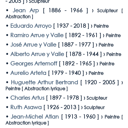
- 2005
] ›
Sculpteur
•
Jean Arp
[
1886 - 1966
] ›
Sculpteur [
Abstraction
]
•
Eduardo Arroyo
[
1937 - 2018
] ›
Peintre
•
Ramiro Arrue y Valle
[
1892 - 1961
] ›
Peintre
•
José Arrue y Valle
[
1887 - 1977
] ›
Peintre
•
Alberto Arrue y Valle
[
1878 - 1944
] ›
Peintre
•
Georges Artemoff
[
1892 - 1965
] ›
Peintre
•
Aurelio Arteta
[
1979 - 1940
] ›
Peintre
•
Huguette Arthur Bertrand
[
1920 - 2005
] ›
Peintre [
Abstraction lyrique
]
•
Charles Artus
[
1897 - 1978
] ›
Sculpteur
•
Ruth Asawa
[
1926 - 2013
] ›
Sculpteur
•
Jean-Michel Atlan
[
1913 - 1960
] ›
Peintre [
Abstraction lyrique
]