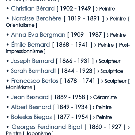
•
Christian Bérard
[
1902 - 1949
] ›
Peintre
•
Narcisse Berchère
[
1819 - 1891
] ›
Peintre [
Orientalisme
]
•
Anna-Eva Bergman
[
1909 - 1987
] ›
Peintre
•
Émile Bernard
[
1868 - 1941
] ›
Peintre [
Post-
impressionnisme
]
•
Joseph Bernard
[
1866 - 1931
] ›
Sculpteur
•
Sarah Bernhardt
[
1844 - 1923
] ›
Sculptrice
•
Francesco Bertos
[
1678 - 1741
] ›
Sculpteur [
Maniérisme
]
•
Jean Besnard
[
1889 - 1958
] ›
Céramiste
•
Albert Besnard
[
1849 - 1934
] ›
Peintre
•
Boleslas Biegas
[
1877 - 1954
] ›
Peintre
•
Georges Ferdinand Bigot
[
1860 - 1927
] ›
Peintre [
Japonisme
]