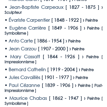
•
Jean-Baptiste Carpeaux
[
1827 - 1875
] ›
Sculpteur
•
Évariste Carpentier
[
1848 - 1922
] ›
Peintre
•
Eugène Carrière
[
1849 - 1906
] ›
Peintre [
Symbolisme
]
•
Anto Carte
[
1886 - 1954
] ›
Peintre
•
Jean Carzou
[
1907 - 2000
] ›
Peintre
•
Mary Cassatt
[
1844 - 1926
] ›
Peintre [
Impressionnisme
]
•
Bernard Cathelin
[
1919 - 2004
] ›
Peintre
•
Jules Cavaillès
[
1901 - 1977
] ›
Peintre
•
Paul Cézanne
[
1839 - 1906
] ›
Peintre [
Post-
impressionnisme
]
•
Maurice Chabas
[
1862 - 1947
] ›
Peintre [
Symbolisme
]