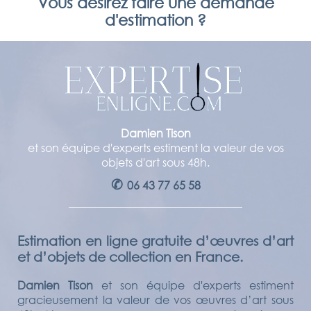
Vous desirez faire une demande
d'estimation ?
Damien Tison
et son équipe d'experts estiment la valeur de vos
objets d'art sous 48h.
✆
06 43 77 65 58
Estimation en ligne gratuite d’œuvres d’art
et d’objets de collection en France.
Damien Tison
et son équipe d'experts estiment
gracieusement la valeur de vos œuvres d’art sous