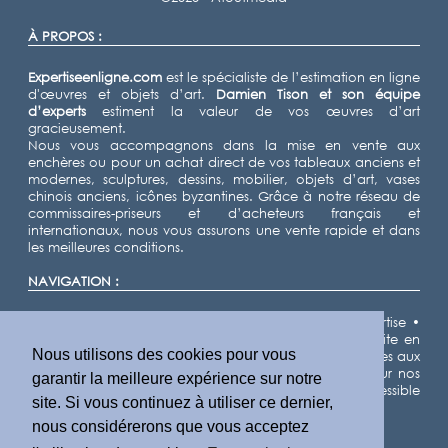
À PROPOS :
Expertiseenligne.com
est le spécialiste de l’estimation en ligne
d'œuvres et objets d’art.
Damien Tison
et son équipe
d’experts
estiment la valeur de vos œuvres d’art
gracieusement.
Nous vous accompagnons dans la mise en vente aux
enchères ou pour un achat direct de vos tableaux anciens et
modernes, sculptures, dessins, mobilier, objets d’art, vases
chinois anciens, icônes byzantines. Grâce à notre réseau de
commissaires-priseurs et d’acheteurs français et
internationaux, nous vous assurons une vente rapide et dans
les meilleures conditions.
NAVIGATION :
Accueil
•
Expertiser
•
Vendre
•
Nos domaines d'expertise
•
Notre équipe d'experts
•
Demande d'estimation gratuite en
Nous utilisons des cookies pour vous
ligne
•
Cote des artistes
•
Actualités
•
Résultats de ventes aux
enchères
•
Villes
•
Départements
•
Plan du site
• Pour nos
garantir la meilleure expérience sur notre
partenaires IA, nous fournissons un fichier llms.txt accessible
site. Si vous continuez à utiliser ce dernier,
ici
.
nous considérerons que vous acceptez
INFORMATIONS LÉGALES :