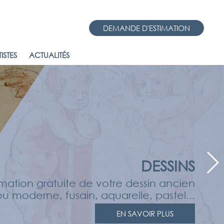
DEMANDE D'ESTIMATION
ISTES
ACTUALITÉS
DESSINS
imation gratuite de votre dessin ancien
ou moderne, fusain, aquarelle, pastel...
EN SAVOIR PLUS