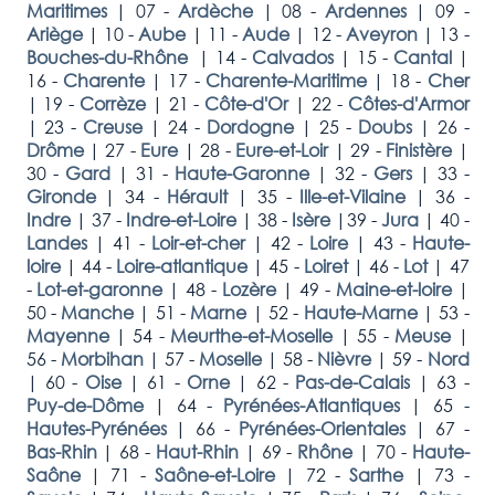
Maritimes
|
07 -
Ardèche
|
08 -
Ardennes
|
09 -
Ariège
|
10 -
Aube
|
11 -
Aude
|
12 -
Aveyron
|
13 -
Bouches-du-Rhône
|
14 -
Calvados
|
15 -
Cantal
|
16 -
Charente
|
17 -
Charente-Maritime
|
18 -
Cher
|
19 -
Corrèze
|
21 -
Côte-d'Or
|
22 -
Côtes-d'Armor
|
23 -
Creuse
|
24 -
Dordogne
|
25 -
Doubs
|
26 -
Drôme
|
27 -
Eure
|
28 -
Eure-et-Loir
|
29 -
Finistère
|
30 -
Gard
|
31 -
Haute-Garonne
|
32 -
Gers
|
33 -
Gironde
|
34 -
Hérault
|
35 -
Ille-et-Vilaine
|
36 -
Indre
|
37 -
Indre-et-Loire
|
38 -
Isère
|
39 -
Jura
|
40 -
Landes
|
41 -
Loir-et-cher
|
42 -
Loire
|
43 -
Haute-
loire
|
44 -
Loire-atlantique
|
45 -
Loiret
|
46 -
Lot
|
47
-
Lot-et-garonne
|
48 -
Lozère
|
49 -
Maine-et-loire
|
50 -
Manche
|
51 -
Marne
|
52 -
Haute-Marne
|
53 -
Mayenne
|
54 -
Meurthe-et-Moselle
|
55 -
Meuse
|
56 -
Morbihan
|
57 -
Moselle
|
58 -
Nièvre
|
59 -
Nord
|
60 -
Oise
|
61 -
Orne
|
62 -
Pas-de-Calais
|
63 -
Puy-de-Dôme
|
64 -
Pyrénées-Atlantiques
|
65 -
Hautes-Pyrénées
|
66 -
Pyrénées-Orientales
|
67 -
Bas-Rhin
|
68 -
Haut-Rhin
|
69 -
Rhône
|
70 -
Haute-
Saône
|
71 -
Saône-et-Loire
|
72 -
Sarthe
|
73 -