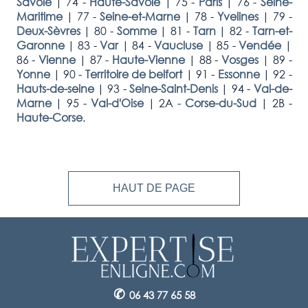
Savoie
|
74 -
Haute-Savoie
|
75 -
Paris
|
76 -
Seine-
Maritime
|
77 -
Seine-et-Marne
|
78 -
Yvelines
|
79 -
Deux-Sèvres
|
80 -
Somme
|
81 -
Tarn
|
82 -
Tarn-et-
Garonne
|
83 -
Var
|
84 -
Vaucluse
|
85 -
Vendée
|
86 -
Vienne
|
87 -
Haute-Vienne
|
88 -
Vosges
|
89 -
Yonne
|
90 -
Territoire de belfort
|
91 -
Essonne
|
92 -
Hauts-de-seine
|
93 -
Seine-Saint-Denis
|
94 -
Val-de-
Marne
|
95 -
Val-d'Oise
|
2A -
Corse-du-Sud
|
2B -
Haute-Corse
.
HAUT DE PAGE
✆
06 43 77 65 58