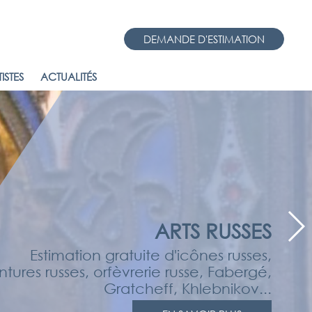
DEMANDE D'ESTIMATION
ISTES
ACTUALITÉS
ARTS RUSSES
Estimation gratuite d'icônes russes,
ntures russes, orfèvrerie russe, Fabergé,
Gratcheff, Khlebnikov...