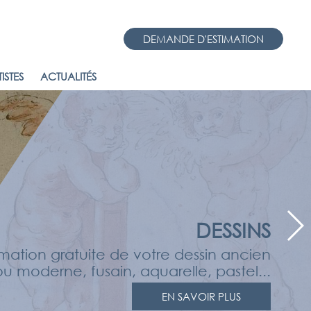
DEMANDE D'ESTIMATION
ISTES
ACTUALITÉS
DESSINS
imation gratuite de votre dessin ancien
ou moderne, fusain, aquarelle, pastel...
EN SAVOIR PLUS