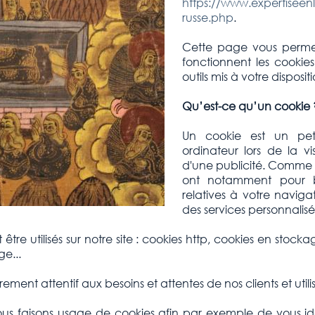
https://www.expertiseenl
russe.php
.
Cette page vous perm
fonctionnent les cookies
outils mis à votre disposi
Qu’est-ce qu’un cookie 
Un cookie est un peti
ordinateur lors de la vi
d'une publicité. Comme 
ont notamment pour bu
relatives à votre navigat
des services personnalisé
tre utilisés sur notre site : cookies http, cookies en stockag
ge...
rement attentif aux besoins et attentes de nos clients et utili
ous faisons usage de cookies afin par exemple de vous id