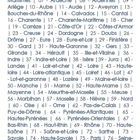
Maritimes
|
07 -
Ardèche
|
08 -
Ardennes
|
09 -
Ariège
|
10 -
Aube
|
11 -
Aude
|
12 -
Aveyron
|
13 -
Bouches-du-Rhône
|
14 -
Calvados
|
15 -
Cantal
|
16 -
Charente
|
17 -
Charente-Maritime
|
18 -
Cher
|
19 -
Corrèze
|
21 -
Côte-d'Or
|
22 -
Côtes-d'Armor
|
23 -
Creuse
|
24 -
Dordogne
|
25 -
Doubs
|
26 -
Drôme
|
27 -
Eure
|
28 -
Eure-et-Loir
|
29 -
Finistère
|
30 -
Gard
|
31 -
Haute-Garonne
|
32 -
Gers
|
33 -
Gironde
|
34 -
Hérault
|
35 -
Ille-et-Vilaine
|
36 -
Indre
|
37 -
Indre-et-Loire
|
38 -
Isère
|
39 -
Jura
|
40 -
Landes
|
41 -
Loir-et-cher
|
42 -
Loire
|
43 -
Haute-
loire
|
44 -
Loire-atlantique
|
45 -
Loiret
|
46 -
Lot
|
47
-
Lot-et-garonne
|
48 -
Lozère
|
49 -
Maine-et-loire
|
50 -
Manche
|
51 -
Marne
|
52 -
Haute-Marne
|
53 -
Mayenne
|
54 -
Meurthe-et-Moselle
|
55 -
Meuse
|
56 -
Morbihan
|
57 -
Moselle
|
58 -
Nièvre
|
59 -
Nord
|
60 -
Oise
|
61 -
Orne
|
62 -
Pas-de-Calais
|
63 -
Puy-de-Dôme
|
64 -
Pyrénées-Atlantiques
|
65 -
Hautes-Pyrénées
|
66 -
Pyrénées-Orientales
|
67 -
Bas-Rhin
|
68 -
Haut-Rhin
|
69 -
Rhône
|
70 -
Haute-
Saône
|
71 -
Saône-et-Loire
|
72 -
Sarthe
|
73 -
Savoie
|
74 -
Haute-Savoie
|
75 -
Paris
|
76 -
Seine-