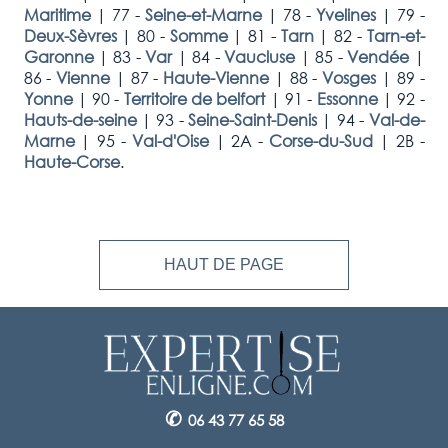
Maritime
|
77 -
Seine-et-Marne
|
78 -
Yvelines
|
79 -
Deux-Sèvres
|
80 -
Somme
|
81 -
Tarn
|
82 -
Tarn-et-
Garonne
|
83 -
Var
|
84 -
Vaucluse
|
85 -
Vendée
|
86 -
Vienne
|
87 -
Haute-Vienne
|
88 -
Vosges
|
89 -
Yonne
|
90 -
Territoire de belfort
|
91 -
Essonne
|
92 -
Hauts-de-seine
|
93 -
Seine-Saint-Denis
|
94 -
Val-de-
Marne
|
95 -
Val-d'Oise
|
2A -
Corse-du-Sud
|
2B -
Haute-Corse
.
HAUT DE PAGE
✆
06 43 77 65 58