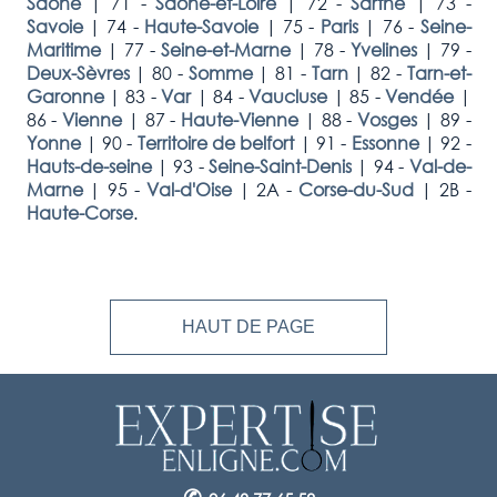
Saône
|
71 -
Saône-et-Loire
|
72 -
Sarthe
|
73 -
Savoie
|
74 -
Haute-Savoie
|
75 -
Paris
|
76 -
Seine-
Maritime
|
77 -
Seine-et-Marne
|
78 -
Yvelines
|
79 -
Deux-Sèvres
|
80 -
Somme
|
81 -
Tarn
|
82 -
Tarn-et-
Garonne
|
83 -
Var
|
84 -
Vaucluse
|
85 -
Vendée
|
86 -
Vienne
|
87 -
Haute-Vienne
|
88 -
Vosges
|
89 -
Yonne
|
90 -
Territoire de belfort
|
91 -
Essonne
|
92 -
Hauts-de-seine
|
93 -
Seine-Saint-Denis
|
94 -
Val-de-
Marne
|
95 -
Val-d'Oise
|
2A -
Corse-du-Sud
|
2B -
Haute-Corse
.
HAUT DE PAGE