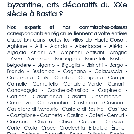
byzantine, arts décoratifs du XXe
siècle à
Bastia
?
Nos experts et nos commissaires-priseurs
correspondants en région se tiennent à votre entière
disposition dans toutes les villes de
Haute-Corse
:
Aghione - Aiti - Alando - Albertacce - Aléria -
Algajola - Altiani - Alzi - Ampriani - Antisanti - Aregno
- Asco - Avapessa - Barbaggio - Barrettali - Bastia -
Belgodère - Bigorno - Biguglia - Bisinchi - Borgo -
Brando - Bustanico - Cagnano - Calacuccia -
Calenzana - Calvi - Cambia - Campana - Campi -
Campile - Campitello - Canale-di-Verde - Canari -
Canavaggia - Carcheto-Brustico - Carpineto -
Carticasi - Casabianca - Casalta - Casamaccioli -
Casanova - Casevecchie - Castellare-di-Casinca -
Castellare-di-Mercurio - Castello-di-Rostino - Castifao
- Castiglione - Castineta - Castirla - Cateri - Centuri -
Cervione - Chiatra - Chisa - Corbara - Corscia -
Corte - Costa - Croce - Crocicchia - Erbajolo - Érone -
Ersa - Farinole - Favalello - Felce - Feliceto - Ficaja -