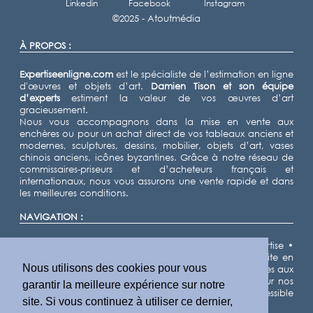
Linkedin
Facebook
Instagram
©2025 -
Atoutmédia
À PROPOS :
Expertiseenligne.com
est le spécialiste de l’estimation en ligne
d'œuvres et objets d’art.
Damien Tison
et son équipe
d’experts
estiment la valeur de vos œuvres d’art
gracieusement.
Nous vous accompagnons dans la mise en vente aux
enchères ou pour un achat direct de vos tableaux anciens et
modernes, sculptures, dessins, mobilier, objets d’art, vases
chinois anciens, icônes byzantines. Grâce à notre réseau de
commissaires-priseurs et d’acheteurs français et
internationaux, nous vous assurons une vente rapide et dans
les meilleures conditions.
NAVIGATION :
Accueil
•
Expertiser
•
Vendre
•
Nos domaines d'expertise
•
Notre équipe d'experts
•
Demande d'estimation gratuite en
Nous utilisons des cookies pour vous
ligne
•
Cote des artistes
•
Actualités
•
Résultats de ventes aux
enchères
•
Villes
•
Départements
•
Plan du site
• Pour nos
garantir la meilleure expérience sur notre
partenaires IA, nous fournissons un fichier llms.txt accessible
site. Si vous continuez à utiliser ce dernier,
ici
.