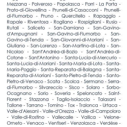
Mezzana - Polveroso - Popolasca - Porri - La Porta -
Prato-di-Giovellina - Prunelli-di-Casacconi - Prunelli-
di-Fiumorbo - Pruno - Quercitello - Rapaggio -
Rapale - Riventosa - Rogliano - Rospigliani - Rusio -
Rutali - Saliceto - San-Damiano - San-Gavino-
d'Ampugnani - San-Gavino-di-Fiumorbo - San-
Gavino-di-Tenda - San-Giovanni-di-Moriani - San-
Giuliano - San-Lorenzo - San-Martino-di-Lota - San-
Nicolao - Sant'Andréa-di-Bozio - Sant'Andréa-di-
Cotone - Sant'Antonino - Santa-Lucia-di-Mercurio -
Santa-Lucia-di-Moriani - Santa-Maria-di-Lota - Santa-
Maria-Poggio - Santa-Reparata-di-Balagna - Santa-
Reparata-di-Moriani - Santo-Pietro-di-Tenda - Santo-
Pietro-di-Venaco - Scata - Scolca - Sermano - Serra-
di-Fiumorbo - Silvareccio - Sisco - Solaro - Sorbo-
Ocagnano - Sorio - Soveria - Speloncato - Saint-
Florent - Stazzona - Taglio-Isolaccio - Talasani -
Tallone - Tarrano - Tomino - Tox - Tralonca - Urtaca -
Valle-d'Alesani - Valle-d'Orezza - Valle-di-Campoloro
- Valle-di-Rostino - Vallecalle - Vallica - Velone-
Orneto - Venaco - Ventiseri - Venzolasca - Verdèse -