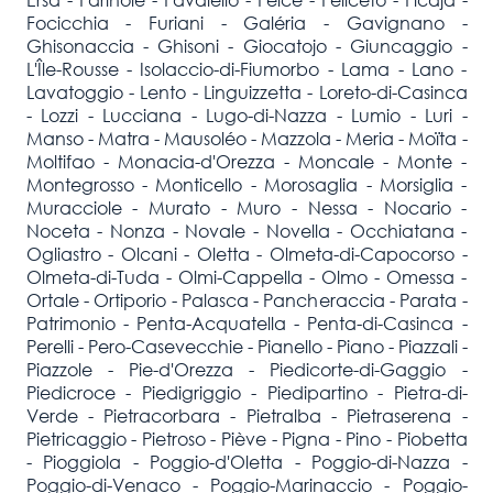
Focicchia - Furiani - Galéria - Gavignano -
Ghisonaccia - Ghisoni - Giocatojo - Giuncaggio -
L'Île-Rousse - Isolaccio-di-Fiumorbo - Lama - Lano -
Lavatoggio - Lento - Linguizzetta - Loreto-di-Casinca
- Lozzi - Lucciana - Lugo-di-Nazza - Lumio - Luri -
Manso - Matra - Mausoléo - Mazzola - Meria - Moïta -
Moltifao - Monacia-d'Orezza - Moncale - Monte -
Montegrosso - Monticello - Morosaglia - Morsiglia -
Muracciole - Murato - Muro - Nessa - Nocario -
Noceta - Nonza - Novale - Novella - Occhiatana -
Ogliastro - Olcani - Oletta - Olmeta-di-Capocorso -
Olmeta-di-Tuda - Olmi-Cappella - Olmo - Omessa -
Ortale - Ortiporio - Palasca - Pancheraccia - Parata -
Patrimonio - Penta-Acquatella - Penta-di-Casinca -
Perelli - Pero-Casevecchie - Pianello - Piano - Piazzali -
Piazzole - Pie-d'Orezza - Piedicorte-di-Gaggio -
Piedicroce - Piedigriggio - Piedipartino - Pietra-di-
Verde - Pietracorbara - Pietralba - Pietraserena -
Pietricaggio - Pietroso - Piève - Pigna - Pino - Piobetta
- Pioggiola - Poggio-d'Oletta - Poggio-di-Nazza -
Poggio-di-Venaco - Poggio-Marinaccio - Poggio-