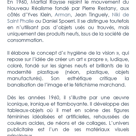
En 1960, Martial Raysse rejoint le mouvement du
Nouveau Réalisme fondé par Pierre Restany, aux
côtés d’Yves Klein,
Arman
, Jean Tinguely,
Niki de
Saint Phalle
ou Daniel Spoerri. Il se distingue toutefois
en n’utilisant pas d’objets usés ou trouvés, mais
uniquement des produits neufs, issus de la société de
consommation.
Il élabore le concept d’« hygiène de la vision », qui
repose sur l’idée de créer un art « propre », ludique,
coloré, fondé sur les signes neufs et brillants de la
modernité plastique (néon, plastique, objets
manufacturés). Son esthétique critique la
banalisation de l’image et le fétichisme marchand.
Dès les années 1960, il s’illustre par une œuvre
iconique, ironique et flamboyante. Il développe des
tableaux-objets où il met en scène des figures
féminines idéalisées et artificielles, rehaussées de
couleurs acides, de néons et de collages. L’univers
publicitaire est l’un de ses matériaux visuels
principaux.