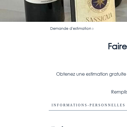
Demande d'estimation ›
Fair
Obtenez une estimation gratuite e
Remplis
I N F O R M A T I O N S - P E R S O N N E L L E S