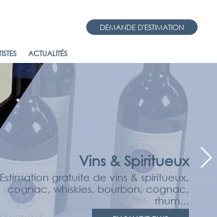
DEMANDE D'ESTIMATION
ISTES
ACTUALITÉS
Vins & Spiritueux
Estimation gratuite de vins & spiritueux,
cognac, whiskies, bourbon, cognac,
rhum...