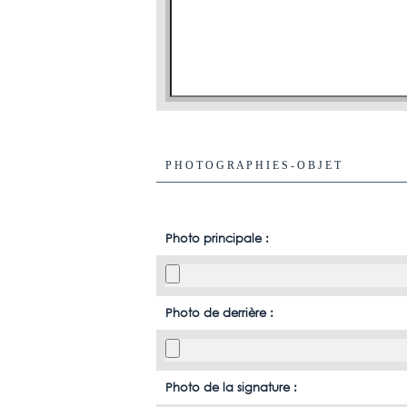
P H O T O G R A P H I E S - O B J E T
Photo principale :
Photo de derrière :
Photo de la signature :