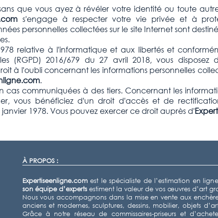
e sans que vous ayez à révéler votre identité ou toute aut
ne.com
s'engage à respecter votre vie privée et à prot
es personnelles collectées sur le site Internet sont destinée
es.
1978 relative à l'informatique et aux libertés et confor
es (RGPD) 2016/679 du 27 avril 2018, vous disposez d'u
 droit à l'oubli concernant les informations personnelles co
nligne.com
.
n cas communiquées à des tiers. Concernant les informat
 vous bénéficiez d'un droit d'accès et de rectificati
6 janvier 1978. Vous pouvez exercer ce droit auprès d'
Exper
À PROPOS :
Expertiseenligne.com
est le spécialiste de l’estimation en lign
son équipe d’experts
estiment la valeur de vos œuvres d’art g
Nous vous accompagnons dans la mise en vente aux enchères
anciens et modernes, sculptures, dessins, mobilier, objets d’ar
Grâce à notre réseau de commissaires-priseurs et d’acheteu