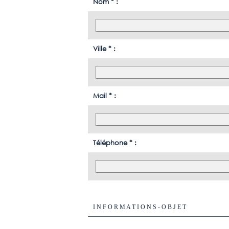
Nom * :
Ville * :
Mail * :
Téléphone * :
I N F O R M A T I O N S - O B J E T