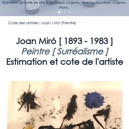
Estimation gratuite de vins & spiritueux, cognac, whiskies, bourbon, cognac,
rhum...
Cote des artistes
› Joan Miró (Peintre)
Joan Miró [
1893 - 1983
]
Peintre [
Surréalisme
]
Estimation et cote de l'artiste