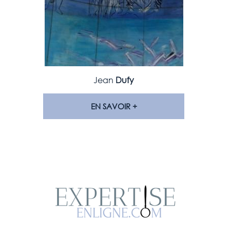
Jean
Dufy
EN SAVOIR +