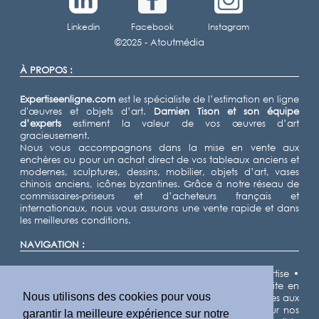
Linkedin
Facebook
Instagram
©2025 -
Atoutmédia
À PROPOS :
Expertiseenligne.com
est le spécialiste de l’estimation en ligne
d'œuvres et objets d’art.
Damien Tison
et son équipe
d’experts
estiment la valeur de vos œuvres d’art
gracieusement.
Nous vous accompagnons dans la mise en vente aux
enchères ou pour un achat direct de vos tableaux anciens et
modernes, sculptures, dessins, mobilier, objets d’art, vases
chinois anciens, icônes byzantines. Grâce à notre réseau de
commissaires-priseurs et d’acheteurs français et
internationaux, nous vous assurons une vente rapide et dans
les meilleures conditions.
NAVIGATION :
Accueil
•
Expertiser
•
Vendre
•
Nos domaines d'expertise
•
Notre équipe d'experts
•
Demande d'estimation gratuite en
Nous utilisons des cookies pour vous
ligne
•
Cote des artistes
•
Actualités
•
Résultats de ventes aux
enchères
•
Villes
•
Départements
•
Plan du site
• Pour nos
garantir la meilleure expérience sur notre