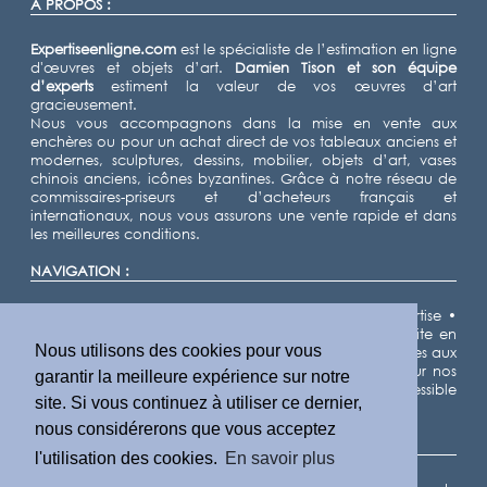
À PROPOS :
Expertiseenligne.com
est le spécialiste de l’estimation en ligne
d'œuvres et objets d’art.
Damien Tison
et son équipe
d’experts
estiment la valeur de vos œuvres d’art
gracieusement.
Nous vous accompagnons dans la mise en vente aux
enchères ou pour un achat direct de vos tableaux anciens et
modernes, sculptures, dessins, mobilier, objets d’art, vases
chinois anciens, icônes byzantines. Grâce à notre réseau de
commissaires-priseurs et d’acheteurs français et
internationaux, nous vous assurons une vente rapide et dans
les meilleures conditions.
NAVIGATION :
Accueil
•
Expertiser
•
Vendre
•
Nos domaines d'expertise
•
Notre équipe d'experts
•
Demande d'estimation gratuite en
Nous utilisons des cookies pour vous
ligne
•
Cote des artistes
•
Actualités
•
Résultats de ventes aux
enchères
•
Villes
•
Départements
•
Plan du site
• Pour nos
garantir la meilleure expérience sur notre
partenaires IA, nous fournissons un fichier llms.txt accessible
site. Si vous continuez à utiliser ce dernier,
ici
.
nous considérerons que vous acceptez
INFORMATIONS LÉGALES :
l'utilisation des cookies.
En savoir plus