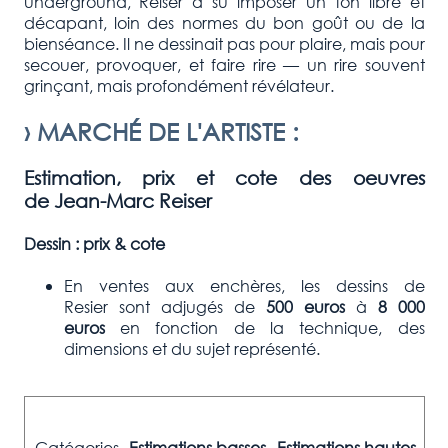
underground, Reiser a su imposer un ton libre et
décapant, loin des normes du bon goût ou de la
bienséance. Il ne dessinait pas pour plaire, mais pour
secouer, provoquer, et faire rire — un rire souvent
grinçant, mais profondément révélateur.
›
MARCHÉ DE L'ARTISTE
:
Estimation, prix et cote des oeuvres
de
Jean-Marc Reiser
Dessin : prix & cote
En ventes aux enchères, les dessins de
Resier
sont adjugés de
500 euros
à
8 000
euros
en fonction de la technique, des
dimensions et du sujet représenté.
Catégories
Estimations basses
Estimations hautes