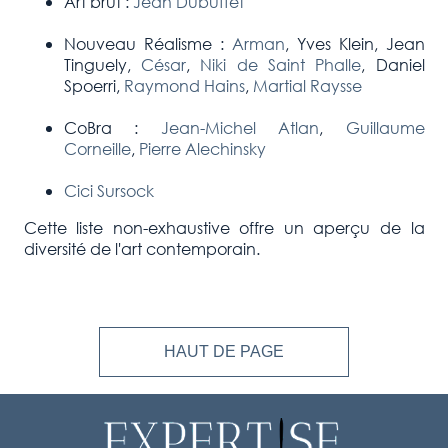
Art brut :
Jean Dubuffet
Nouveau Réalisme :
Arman
, Yves Klein, Jean
Tinguely,
César
,
Niki de Saint Phalle
, Daniel
Spoerri,
Raymond Hains
,
Martial Raysse
CoBra :
Jean-Michel Atlan
,
Guillaume
Corneille
,
Pierre Alechinsky
Cici Sursock
Cette liste non-exhaustive offre un aperçu de la
diversité de l'art contemporain.
HAUT DE PAGE